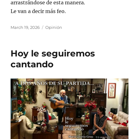
arrastrándose de esta manera.
Le van a decir más feo.
Posted
Categories
March 19, 2026
Opinión
on
Hoy le seguiremos
cantando