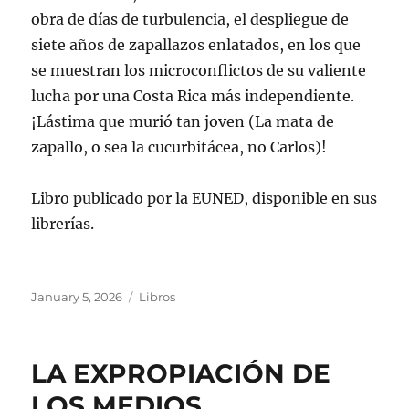
obra de días de turbulencia, el despliegue de
siete años de zapallazos enlatados, en los que
se muestran los microconflictos de su valiente
lucha por una Costa Rica más independiente.
¡Lástima que murió tan joven (La mata de
zapallo, o sea la cucurbitácea, no Carlos)!
Libro publicado por la EUNED, disponible en sus
librerías.
Posted
Categories
January 5, 2026
Libros
on
LA EXPROPIACIÓN DE
LOS MEDIOS