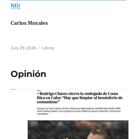
ND/
Carlos Morales
Posted
Categories
July 29, 2026
Libros
on
Opinión